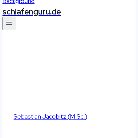
schlafenguru.de
Besser schlafen
|
Ratgeber
Schlafen im Auto –
Lebensgefährlich
oder sicher?
Von
Sebastian Jacobitz (M.Sc.)
Aktualisiert
am
30.03.2024