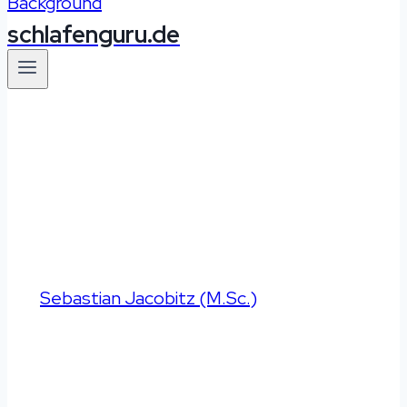
schlafenguru.de
Besser schlafen
|
Ratgeber
Nächtliches Frieren
– Ursachen & Tipps
Von
Sebastian Jacobitz (M.Sc.)
Aktualisiert
am
30.03.2024