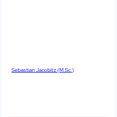
Besser schlafen
|
Ratgeber
Effektiv CBD bei
Schlafstörungen
einsetzen
Von
Sebastian Jacobitz (M.Sc.)
Aktualisiert
am
03.10.2023