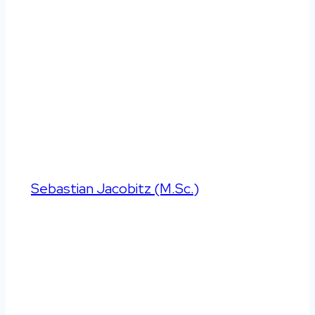
Besser schlafen
|
Ratgeber
Gefahren von
Bettwanzen und
Milben
Von
Sebastian Jacobitz (M.Sc.)
Aktualisiert
am
03.10.2023